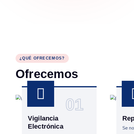
¿QUÉ OFRECEMOS?
O
f
r
e
c
e
m
o
s
01
Vigilancia
Rep
Electrónica
Se no