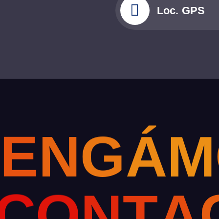
Loc. GPS
T
E
N
G
Á
M
C
O
N
T
A