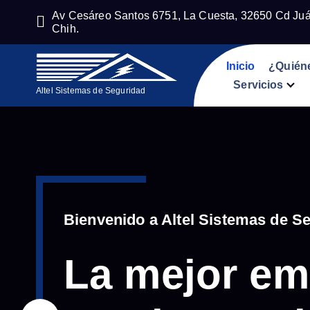
S
Av Cesáreo Santos 6751, La Cuesta, 32650 Cd Juá
a
Chih.
l
t
Inicio
¿Quién
a
Servicios
Altel Sistemas de Seguridad
r
a
l
c
o
n
t
Bienvenido a Altel Sistemas de S
e
n
La mejor em
i
d
o