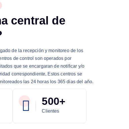
n
a
c
e
n
t
r
a
l
d
e
?
rgado de la recepción y monitoreo de los
entros de control son operados por
itados que se encargaran de notificar y/o
oridad correspondiente, Estos centros se
toreados las 24 horas los 365 dias del año.
5
0
0
+
Clientes