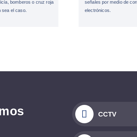
licía, bomberos o cruz roja
señales por medio de cor
 sea el caso.
electrónicos.
m
o
s
CCTV