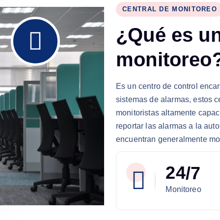
CENTRAL DE MONITOREO
¿
Q
u
é
e
s
u
m
o
n
i
t
o
r
e
o
Es un centro de control enca
sistemas de alarmas, estos c
monitoristas altamente capac
reportar las alarmas a la aut
encuentran generalmente moni
2
4
/7
Monitoreo