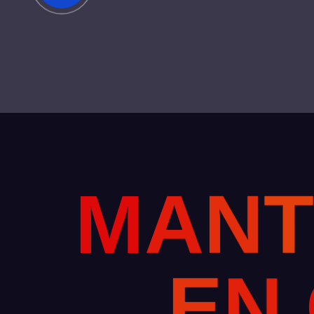
M
A
N
E
N