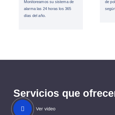
Monitoreamos su sistema de
de po
alarma las 24 horas los 365
según
días del año.
S
e
r
v
i
c
i
o
s
q
u
e
o
f
r
e
c
e
Ver video