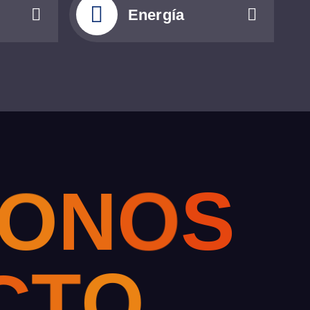
Energía
O
N
O
S
C
T
O