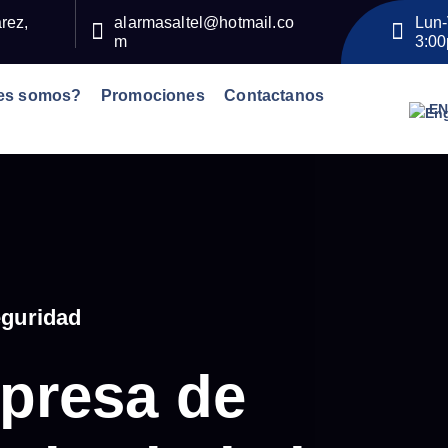
rez,
alarmasaltel@hotmail.co
Lun-
m
3:0
es somos?
Promociones
Contactanos
E
eguridad
presa de